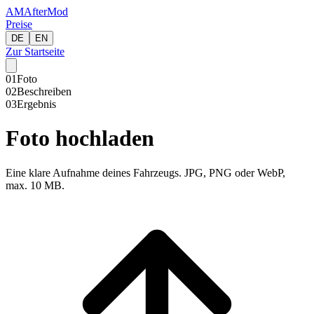
AM
AfterMod
Preise
DE
EN
Zur Startseite
01
Foto
02
Beschreiben
03
Ergebnis
Foto hochladen
Eine klare Aufnahme deines Fahrzeugs. JPG, PNG oder WebP,
max. 10 MB.